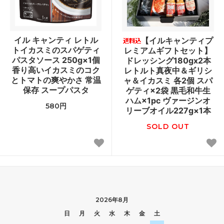
イル キャンティ レトル
【イルキャンティプ
トイカスミのスパゲティ
レミアムギフトセット】
パスタソース 250g×1個
ドレッシング180gx2本
香り高いイカスミのコク
レトルト真夜中＆ギリシ
とトマトの爽やかさ 常温
ャ＆イカスミ 各2個 スパ
保存 スープパスタ
ゲティ×2袋 黒毛和牛生
ハム×1pc ヴァージンオ
580円
リーブオイル227g×1本
SOLD OUT
2026年8月
日
月
火
水
木
金
土