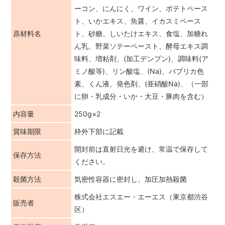
ーコン、にんにく、ワイン、ポテトペース
ト、いかエキス、魚醤、イカスミペース
原材料名
ト、砂糖、しいたけエキス、食塩、加糖れ
ん乳、野菜ソテーペースト、酵母エキス調
味料、増粘剤、(加工デンプン)、調味料(ア
ミノ酸等)、リン酸塩、(Na)、パプリカ色
素、くん液、発色剤、(亜硝酸Na)、（一部
に卵・乳成分・いか・大豆・豚肉を含む）
内容量
250g×2
賞味期限
枠外下部に記載
開封前は直射日光を避け、常温で保存して
保存方法
ください。
殺菌方法
気密性容器に密封し、加圧加熱殺菌
株式会社エスエー・エーエス（東京都渋谷
販売者
区）