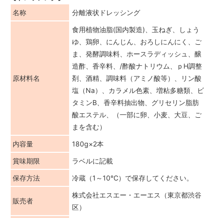
名称
分離液状ドレッシング
食用植物油脂(国内製造)、玉ねぎ、しょう
ゆ、鶏卵、にんじん、おろしにんにく、ご
ま、発酵調味料、ホースラディッシュ、醸
造酢、香辛料、/酢酸ナトリウム、ｐH調整
原材料名
剤、酒精、調味料（アミノ酸等）、リン酸
塩（Na）、カラメル色素、増粘多糖類、ビ
タミンB、香辛料抽出物、グリセリン脂肪
酸エステル、（一部に卵、小麦、大豆、ご
まを含む）
内容量
180g×2本
賞味期限
ラベルに記載
保存方法
冷蔵（1～10℃）で保存してください。
株式会社エスエー・エーエス（東京都渋谷
販売者
区）