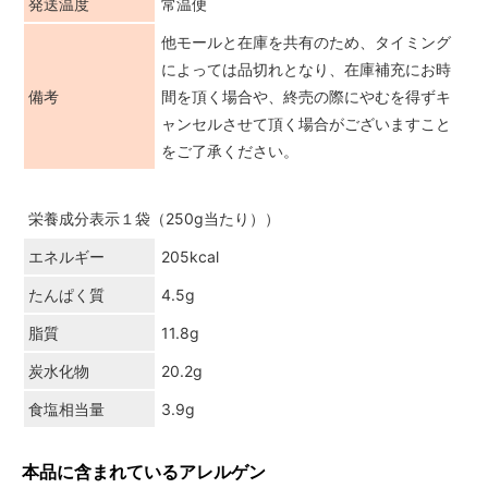
発送温度
常温便
他モールと在庫を共有のため、タイミング
によっては品切れとなり、在庫補充にお時
備考
間を頂く場合や、終売の際にやむを得ずキ
ャンセルさせて頂く場合がございますこと
をご了承ください。
栄養成分表示１袋（250g当たり））
エネルギー
205kcal
たんぱく質
4.5g
脂質
11.8g
炭水化物
20.2g
食塩相当量
3.9g
本品に含まれているアレルゲン