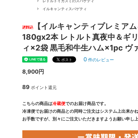
レトルトイカスミのスパゲティ
イルキャンティスパゲティ
【イルキャンティプレミアム
180gx2本 レトルト真夜中＆ギ
ィ×2袋 黒毛和牛生ハム×1pc 
0
件のレビュー
8,900円
89
ポイント還元
こちらの商品は
冷蔵便
でのお届け商品です。
冷凍便でお届けの商品との同時ご注文はシステム上出来か
お手数ですが、別々にご注文いただきますようお願い申し