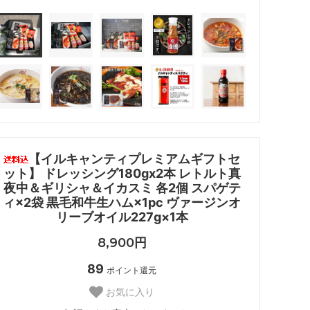
【イルキャンティプレミアムギフトセ
ット】 ドレッシング180gx2本 レトルト真
夜中＆ギリシャ＆イカスミ 各2個 スパゲテ
ィ×2袋 黒毛和牛生ハム×1pc ヴァージンオ
リーブオイル227g×1本
8,900円
89
ポイント還元
お気に入り