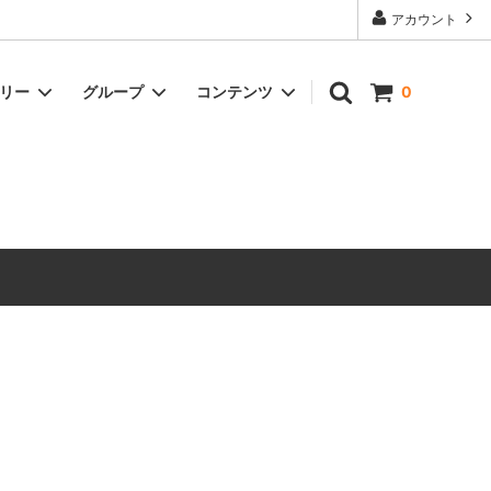
アカウント
ゴリー
グループ
コンテンツ
0
ドリンク
冷凍商品
オイル