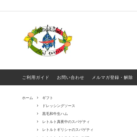
オリジナル商品
真夜中のスパゲティ
毎月届く！定期便 イルキャンティドレッ
ギフト
ギリシ
シング 380g
ワイン
常温商品
食品
メール便配送
ご利用ガイド
お問い合わせ
メルマガ登録・解除
ホーム
ギフト
ドレッシングソース
黒毛和牛生ハム
レトルト真夜中のスパゲティ
レトルトギリシャのスパゲティ