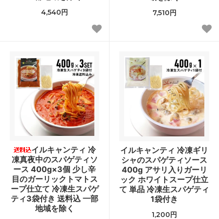
4,540円
7,510円
イルキャンティ 冷
イルキャンティ 冷凍ギリ
凍真夜中のスパゲティソ
シャのスパゲティソース
ース 400g×3個 少し辛
400g アサリ入りガーリ
目のガーリックトマトス
ック ホワイトスープ仕立
ープ仕立て 冷凍生スパゲ
て 単品 冷凍生スパゲティ
ティ3袋付き 送料込 一部
1袋付き
地域を除く
1,200円