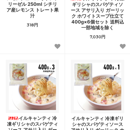
リーゼル 250ml シチリ
ギリシャのスパゲティソ
ア産レモンス トレート果
ース アサリ入り ガーリッ
汁
ク ホワイトスープ仕立て
400g×6個セット 送料込
318円
一部地域を除く
7,030円
イルキャンティ 冷
イルキャンティ 冷凍ギリ
凍ギリシャのスパゲティ
シャのスパゲティソース
ソース アサリ入り ガー
アサリ入り ガーリック ホ