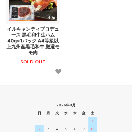
イルキャンティプロデュ
ース 黒毛和牛生ハム
40g×1パック A4等級以
上九州産黒毛和牛 厳選モ
モ肉
SOLD OUT
2026年8月
日
月
火
水
木
金
土
1
2
3
4
5
6
7
8