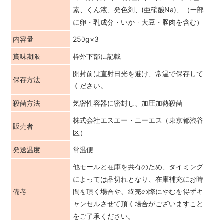
素、くん液、発色剤、(亜硝酸Na)、（一部
に卵・乳成分・いか・大豆・豚肉を含む）
内容量
250g×3
賞味期限
枠外下部に記載
開封前は直射日光を避け、常温で保存して
保存方法
ください。
殺菌方法
気密性容器に密封し、加圧加熱殺菌
株式会社エスエー・エーエス（東京都渋谷
販売者
区）
発送温度
常温便
他モールと在庫を共有のため、タイミング
によっては品切れとなり、在庫補充にお時
備考
間を頂く場合や、終売の際にやむを得ずキ
ャンセルさせて頂く場合がございますこと
をご了承ください。