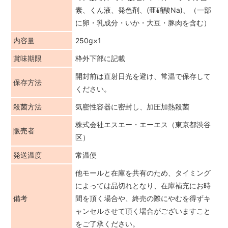
素、くん液、発色剤、(亜硝酸Na)、（一部
に卵・乳成分・いか・大豆・豚肉を含む）
内容量
250g×1
賞味期限
枠外下部に記載
開封前は直射日光を避け、常温で保存して
保存方法
ください。
殺菌方法
気密性容器に密封し、加圧加熱殺菌
株式会社エスエー・エーエス（東京都渋谷
販売者
区）
発送温度
常温便
他モールと在庫を共有のため、タイミング
によっては品切れとなり、在庫補充にお時
備考
間を頂く場合や、終売の際にやむを得ずキ
ャンセルさせて頂く場合がございますこと
をご了承ください。