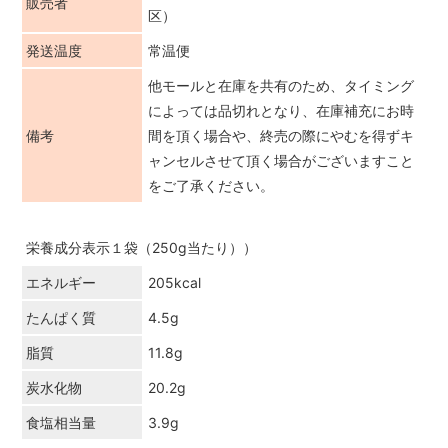
販売者
区）
発送温度
常温便
他モールと在庫を共有のため、タイミング
によっては品切れとなり、在庫補充にお時
備考
間を頂く場合や、終売の際にやむを得ずキ
ャンセルさせて頂く場合がございますこと
をご了承ください。
栄養成分表示１袋（250g当たり））
エネルギー
205kcal
たんぱく質
4.5g
脂質
11.8g
炭水化物
20.2g
食塩相当量
3.9g