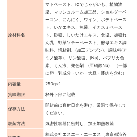
マトペースト、ゆでじゃがいも、植物油
脂、マッシュルーム加工品、ショルダーベ
ーコン、にんにく、ワイン、ポテトペース
ト、いかエキス、魚醤、イカスミペース
原材料名
ト、砂糖、しいたけエキス、食塩、加糖れ
ん乳、野菜ソテーペースト、酵母エキス調
味料、増粘剤、(加工デンプン)、調味料(ア
ミノ酸等)、リン酸塩、(Na)、パプリカ色
素、くん液、発色剤、(亜硝酸Na)、（一部
に卵・乳成分・いか・大豆・豚肉を含む）
内容量
250g×1
賞味期限
枠外下部に記載
開封前は直射日光を避け、常温で保存して
保存方法
ください。
殺菌方法
気密性容器に密封し、加圧加熱殺菌
株式会社エスエー・エーエス（東京都渋谷