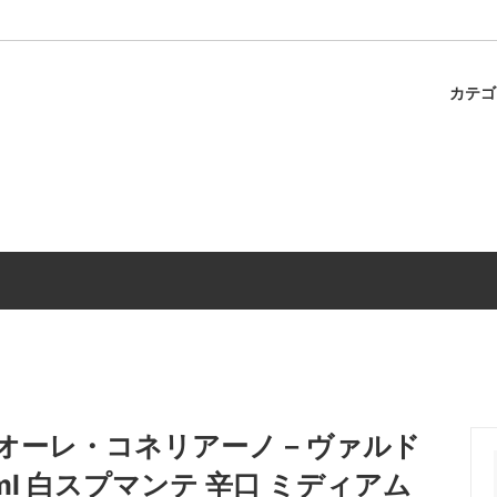
カテ
ャのスパゲティ
パスタ
冷蔵商品
調味料
リオーレ・コネリアーノ－ヴァルド
l 白スプマンテ 辛口 ミディアム