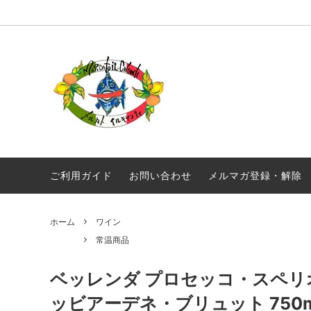
オリジナル商品
真夜中のスパゲティ
毎月届く！定期便 イルキャンティドレッ
ギフト
ギリシ
シング 380g
ワイン
常温商品
食品
メール便配送
ご利用ガイド
お問い合わせ
メルマガ登録・解除
ホーム
ワイン
常温商品
ベッレンダ プロセッコ・スペ
ッビアーデネ・ブリュット 750m