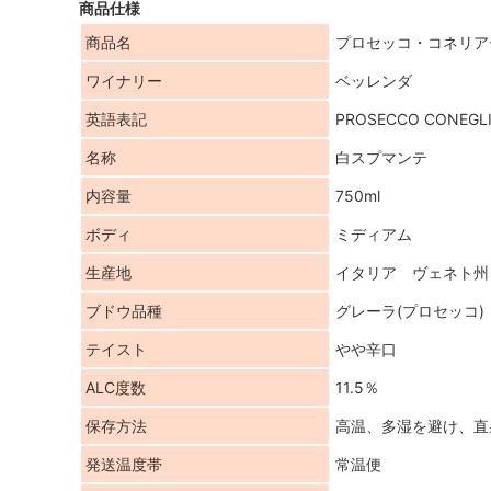
商品仕様
商品名
プロセッコ・コネリア
ワイナリー
ベッレンダ
英語表記
PROSECCO CONEGLI
名称
白スプマンテ
内容量
750ml
ボディ
ミディアム
生産地
イタリア ヴェネト州
ブドウ品種
グレーラ(プロセッコ)
テイスト
やや辛口
ALC度数
11.5％
保存方法
高温、多湿を避け、直
発送温度帯
常温便