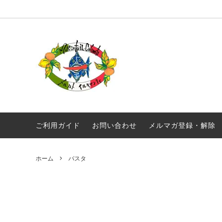
オリジナル商品
真夜中のスパゲティ
毎月届く！定期便 イルキャンティドレッ
ギフト
ギリシ
シング 380g
ワイン
常温商品
食品
メール便配送
ご利用ガイド
お問い合わせ
メルマガ登録・解除
ホーム
パスタ