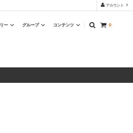
アカウント
ゴリー
グループ
コンテンツ
0
ドリンク
冷凍商品
オイル