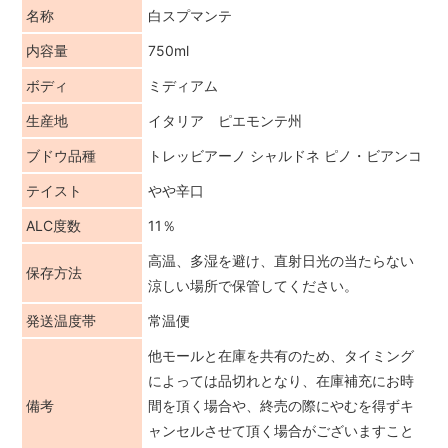
名称
白スプマンテ
内容量
750ml
ボディ
ミディアム
生産地
イタリア ピエモンテ州
ブドウ品種
トレッビアーノ シャルドネ ピノ・ビアンコ
テイスト
やや辛口
ALC度数
11％
高温、多湿を避け、直射日光の当たらない
保存方法
涼しい場所で保管してください。
発送温度帯
常温便
他モールと在庫を共有のため、タイミング
によっては品切れとなり、在庫補充にお時
備考
間を頂く場合や、終売の際にやむを得ずキ
ャンセルさせて頂く場合がございますこと