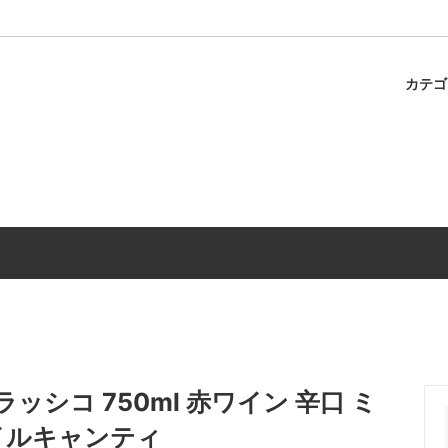
カテ
ャのスパゲティ
パスタ
冷蔵商品
調味料
シコ 750ml 赤ワイン 辛口 ミ
イルキャンティ