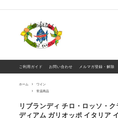
オリジナル商品
真夜中のスパゲティ
毎月届く！定期便 イルキャンティドレッ
ギフト
ギリシ
シング 380g
ワイン
常温商品
食品
メール便配送
ご利用ガイド
お問い合わせ
メルマガ登録・解除
ホーム
ワイン
常温商品
リブランディ チロ・ロッソ・クラッ
ディアム ガリオッポ イタリア 