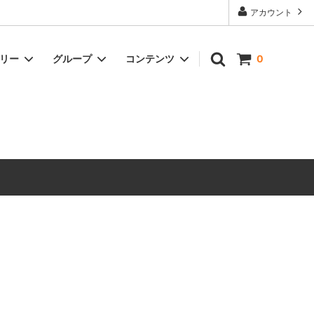
アカウント
ゴリー
グループ
コンテンツ
0
ドリンク
冷凍商品
オイル