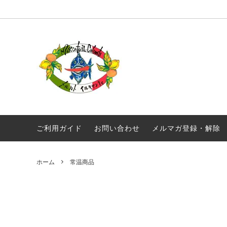
オリジナル商品
真夜中のスパゲティ
毎月届く！定期便 イルキャンティドレッ
ギフト
ギリシ
シング 380g
ワイン
常温商品
食品
メール便配送
ご利用ガイド
お問い合わせ
メルマガ登録・解除
ホーム
常温商品