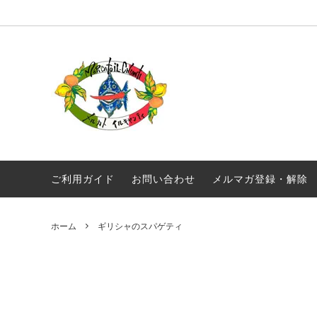
オリジナル商品
真夜中のスパゲティ
毎月届く！定期便 イルキャンティドレッ
ギフト
ギリシ
シング 380g
ワイン
常温商品
食品
メール便配送
ご利用ガイド
お問い合わせ
メルマガ登録・解除
ホーム
ギリシャのスパゲティ