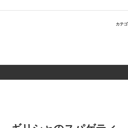
カテ
ャのスパゲティ
パスタ
冷蔵商品
調味料