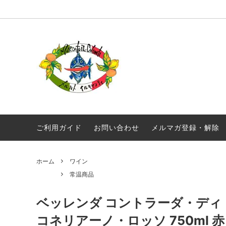
オリジナル商品
真夜中のスパゲティ
毎月届く！定期便 イルキャンティドレッ
ギフト
ギリシ
シング 380g
ワイン
常温商品
食品
メール便配送
ご利用ガイド
お問い合わせ
メルマガ登録・解除
ホーム
ワイン
常温商品
ベッレンダ コントラーダ・デ
コネリアーノ・ロッソ 750ml 