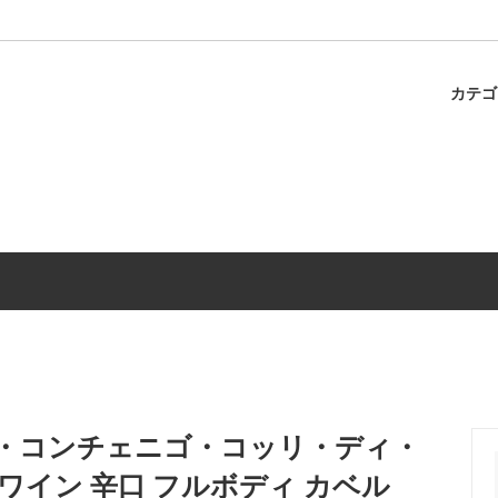
カテ
ャのスパゲティ
パスタ
冷蔵商品
調味料
ィ・コンチェニゴ・コッリ・ディ・
赤ワイン 辛口 フルボディ カベル