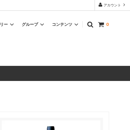
アカウント
ゴリー
グループ
コンテンツ
0
ドリンク
冷凍商品
オイル