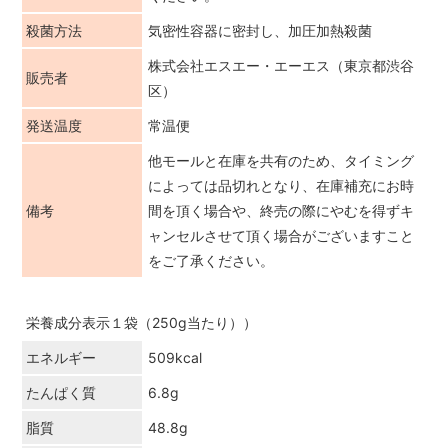
殺菌方法
気密性容器に密封し、加圧加熱殺菌
株式会社エスエー・エーエス（東京都渋谷
販売者
区）
発送温度
常温便
他モールと在庫を共有のため、タイミング
によっては品切れとなり、在庫補充にお時
備考
間を頂く場合や、終売の際にやむを得ずキ
ャンセルさせて頂く場合がございますこと
をご了承ください。
栄養成分表示１袋（250g当たり））
エネルギー
509kcal
たんぱく質
6.8g
脂質
48.8g