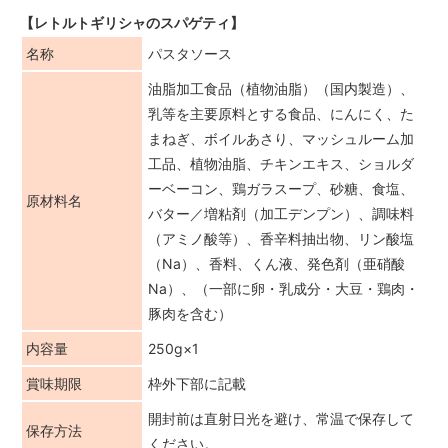
【レトルトギリシャのスパゲティ】
名称
パスタソース
油脂加工食品（植物油脂）（国内製造）、
乳等を主要原料とする食品、にんにく、た
まねぎ、ボイルあさり、マッシュルーム加
工品、植物油脂、チキンエキス、ショルダ
ーベーコン、鶏ガラスープ、砂糖、食塩、
原材料名
バター／増粘剤（加工デンプン）、調味料
（アミノ酸等）、香辛料抽出物、リン酸塩
（Na）、香料、くん液、発色剤（亜硝酸
Na）、（一部に卵・乳成分・大豆・鶏肉・
豚肉を含む）
内容量
250g×1
賞味期限
枠外下部に記載
開封前は直射日光を避け、常温で保存して
保存方法
ください。