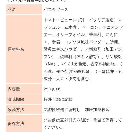
【レトルト真夜中のスパゲティ】
品名
パスタソース
トマト・ピューレづけ（イタリア製造）マ
ッシュルーム水煮 、ベーコン、オニオンソ
テー、オリーブオイル、香辛料、にんに
く、食塩、コンソメ風味パウダー、砂糖、
原材料名
酵母エキスパウダー、／増粘剤（加工デン
プン）、調味料（アミノ酸等）、リン酸塩
（Na）、パプリカ色素、香辛料抽出物、く
ん液、発色剤(亜硝酸Na)、（一部に卵・乳
成分・大豆・豚肉を含む）
内容量
250ｇ×6
賞味期限
枠外下部に記載
殺菌方法
気密性容器に密封し、加圧加熱殺菌
開封前は直射日光を避け、常温で保存して
保存方法
ください。