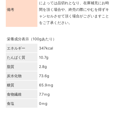
によっては品切れとなり、在庫補充にお時
備考
間を頂く場合や、終売の際にやむを得ずキ
ャンセルさせて頂く場合がございますこと
をご了承ください。
栄養成分表示（100gあたり）
エネルギー
347kcal
たんぱく質
10.7g
脂質
2.8g
炭水化物
73.6g
糖質
65.9ｍg
食物繊維
7.7ｍg
食塩
0ｍg