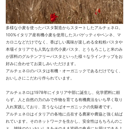
多様な小麦を使ったパスタ製造からスタートしたアルチェネロ。
100%イタリア産有機小麦を使用したスバゲッティやペンネ、マ
カロニなどだけでなく、香ばしい風味が楽しめる全粒粉パスタや
本場イタリアでも人気な古代小麦パスタ、とうもろこしと米のみ
が原料のグルテンフリーパスタといった様々なラインナップをお
好みに合わせてお楽しみいただけます。
アルチェネロのパスタは有機・オーガニックであるだけでなく、
おいしさにこだわり作られています。
アルチェネロは1978年にイタリア中部に誕生し、化学肥料に頼
らず、人と自然の力のみで作物を育てる有機農法をいち早く取り
入れ実践しており、言うならばオーガニックの先駆者です。
アルチェネロはイタリアの各地に点在する農家や農協と強く結ば
れています。そのネットワークを生かし、安全性はもちろんのこ
と、雑味のないおいしさをそのまま皆様の食卓にお届けできるよ