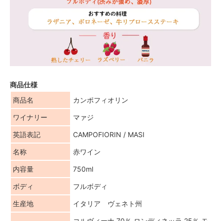
商品仕様
商品名
カンポフィオリン
ワイナリー
マァジ
英語表記
CAMPOFIORIN / MASI
名称
赤ワイン
内容量
750ml
ボディ
フルボディ
生産地
イタリア ヴェネト州
コルヴィーナ 70％ ロンディネッラ 25％ モ