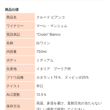
商品仕様
商品名
クルード ビアンコ
ワイナリー
マーレ・マンニュム
英語表記
“Crudo” Bianco
名称
白ワイン
内容量
750ml
ボディ
ミディアム
生産地
イタリア プーリア州
ブドウ品種
カタラット75％、ズィビッボ25%
テイスト
辛口
ALC度数
12.5％
高温、多湿を避け、直射日光の当たらない
保存方法
涼しい場所で保管してください。