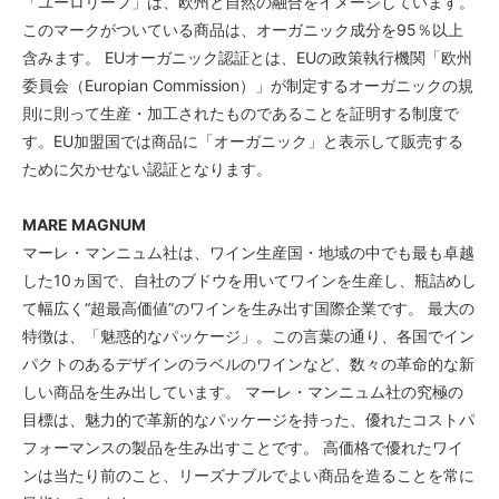
「ユーロリーフ」は、欧州と自然の融合をイメージしています。
このマークがついている商品は、オーガニック成分を95％以上
含みます。 EUオーガニック認証とは、EUの政策執行機関「欧州
委員会（Europian Commission）」が制定するオーガニックの規
則に則って生産・加工されたものであることを証明する制度で
す。EU加盟国では商品に「オーガニック」と表示して販売する
ために欠かせない認証となります。
MARE MAGNUM
マーレ・マンニュム社は、ワイン生産国・地域の中でも最も卓越
した10ヵ国で、自社のブドウを用いてワインを生産し、瓶詰めし
て幅広く“超最高価値”のワインを生み出す国際企業です。 最大の
特徴は、「魅惑的なパッケージ」。この言葉の通り、各国でイン
パクトのあるデザインのラベルのワインなど、数々の革命的な新
しい商品を生み出しています。 マーレ・マンニュム社の究極の
目標は、魅力的で革新的なパッケージを持った、優れたコストパ
フォーマンスの製品を生み出すことです。 高価格で優れたワイ
ンは当たり前のこと、リーズナブルでよい商品を造ることを常に