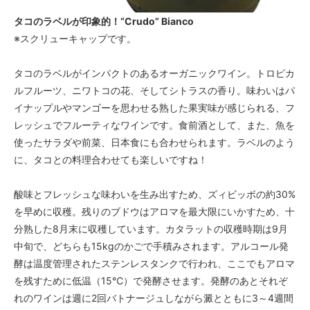
タコのラベルが印象的！“Crudo” Bianco
※スクリューキャップです。
タコのラベルがインパクトのあるオーガニックワイン。トロピカ
ルフルーツ、ニワトコの花、そしてシトラスの香り。味わいはパ
イナップルやマンゴーを思わせる熟した果実味が感じられる、フ
レッシュでフルーティなワインです。食前酒として、また、魚を
使ったサラダや前菜、日本食にも合わせられます。ラベルのよう
に、タコとの料理合わせても楽しいですね！
酸味とフレッシュな味わいを生み出すため、ズィビッボの約30%
を早めに収穫。残りのブドウはアロマを最大限にいかすため、十
分熟した8月末に収穫しています。カタラットの収穫時期は9月
中旬で、どちらも15kgのかごで手積みされます。アルコール発
酵は温度管理されたステンレスタンクで行われ、ここでもアロマ
を残すために低温（15℃）で発酵させます。発酵のあとそれぞ
れのワインは週に2回バトナージュしながら澱とともに3～4週間