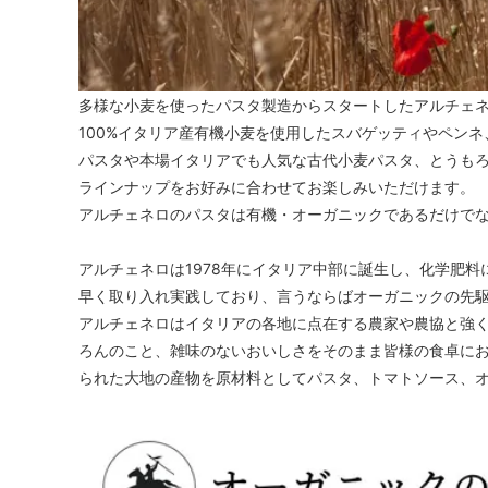
多様な小麦を使ったパスタ製造からスタートしたアルチェ
100%イタリア産有機小麦を使用したスバゲッティやペン
パスタや本場イタリアでも人気な古代小麦パスタ、とうも
ラインナップをお好みに合わせてお楽しみいただけます。
アルチェネロのパスタは有機・オーガニックであるだけで
アルチェネロは1978年にイタリア中部に誕生し、化学肥
早く取り入れ実践しており、言うならばオーガニックの先
アルチェネロはイタリアの各地に点在する農家や農協と強
ろんのこと、雑味のないおいしさをそのまま皆様の食卓に
られた大地の産物を原材料としてパスタ、トマトソース、