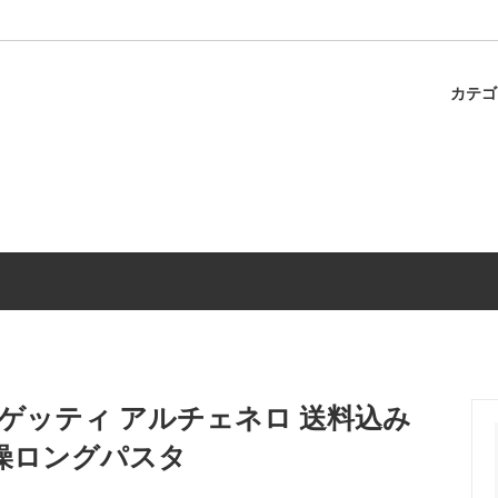
カテ
ャのスパゲティ
パスタ
冷蔵商品
調味料
ゲッティ アルチェネロ 送料込み
乾燥ロングパスタ