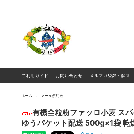
オリジナル商品
真夜中のスパゲティ
毎月届く！定期便 イルキャンティドレッ
ギフト
ギリシ
シング 380g
ワイン
常温商品
食品
メール便配送
ご利用ガイド
お問い合わせ
メルマガ登録・解除
ホーム
メール便配送
有機全粒粉ファッロ小麦 スパ
ゆうパケット配送 500g×1袋 