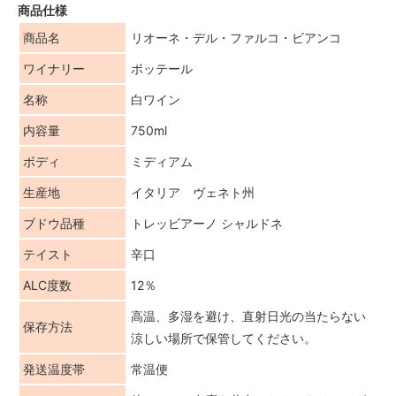
商品仕様
商品名
リオーネ・デル・ファルコ・ビアンコ
ワイナリー
ボッテール
名称
白ワイン
内容量
750ml
ボディ
ミディアム
生産地
イタリア ヴェネト州
ブドウ品種
トレッビアーノ シャルドネ
テイスト
辛口
ALC度数
12％
高温、多湿を避け、直射日光の当たらない
保存方法
涼しい場所で保管してください。
発送温度帯
常温便