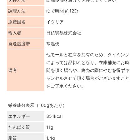
調理方法
ゆで時間 約12分
原産国名
イタリア
輸入者
日仏貿易株式会社
発送温度帯
常温便
他モールと在庫を共有のため、タイミング
によっては品切れとなり、在庫補充にお時
備考
間を頂く場合や、終売の際にやむを得ずキ
ャンセルさせて頂く場合がございますこと
をご了承ください。
栄養成分表示（100gあたり）
エネルギー
351kcal
たんぱく質
11g
脂質
1.4g