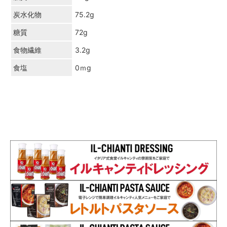
炭水化物
75.2g
糖質
72g
食物繊維
3.2g
食塩
0ｍg