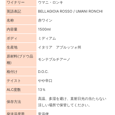
ワイナリー
ウマニ・ロンキ
英語表記
BELLAGIOIA ROSSO / UMANI RONCHI
名称
赤ワイン
内容量
1500ml
ボディ
ミディアム
生産地
イタリア アブルッツォ州
原材料(ブドウ品
モンテプルチアーノ
種)
格付け
D.O.C.
テイスト
やや辛口
ALC度数
13％
高温、多湿を避け、直射日光の当たらない
保存方法
涼しい場所で保管してください。
発送温度帯
常温便