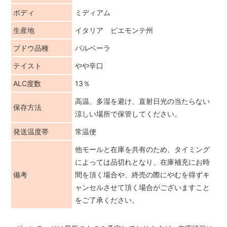
ボディ
ミディアム
生産地
イタリア ピエモンテ州
ブドウ品種
バルベーラ
テイスト
やや辛口
ALC度数
13％
高温、多湿を避け、直射日光の当たらない
保存方法
涼しい場所で保管してください。
発送温度帯
常温便
他モールと在庫を共有のため、タイミング
によっては品切れとなり、在庫補充にお時
備考
間を頂く場合や、終売の際にやむを得ずキ
ャンセルさせて頂く場合がございますこと
をご了承ください。