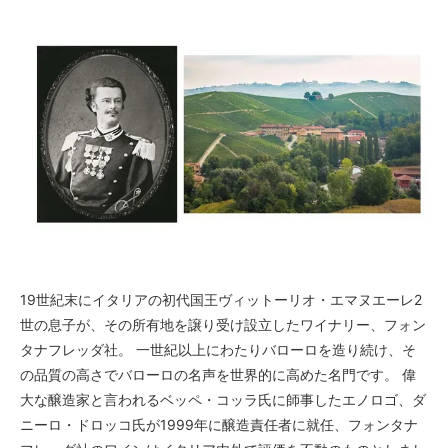
19世紀末にイタリアの初代国王ヴィットーリオ・エマヌエーレ2
世の息子が、その所有地を譲り受け設立したワイナリー、フォン
タナフレッダ社。 一世紀以上にわたりバローロを造り続け、そ
の品質の高さでバローロの名声を世界的に高めた名門です。 偉
大な醸造家と言われるベッペ・コッラ氏に師事したエノロゴ、ダ
ニーロ・ドロッコ氏が1999年に醸造責任者に就任、フォンタナ