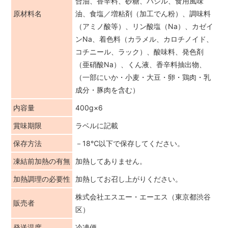
合油、香辛料、砂糖、バジル、食用風味
原材料名
油、食塩／増粘剤（加工でん粉）、調味料
（アミノ酸等）、リン酸塩（Na）、カゼイ
ンNa、着色料（カラメル、カロチノイド、
コチニール、ラック）、酸味料、発色剤
（亜硝酸Na）、くん液、香辛料抽出物、
（一部にいか・小麦・大豆・卵・鶏肉・乳
成分・豚肉を含む）
内容量
400g×6
賞味期限
ラベルに記載
保存方法
－18℃以下で保存してください。
凍結前加熱の有無
加熱してありません。
加熱調理の必要性
加熱してお召し上がりください。
株式会社エスエー・エーエス（東京都渋谷
販売者
区）
発送温度
冷凍便