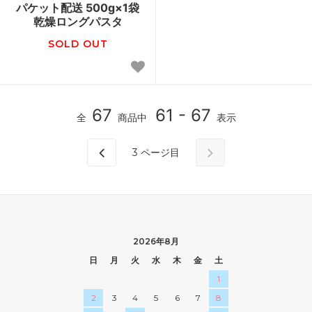
パケット配送 500g×1袋
乾燥ロングパスタ
SOLD OUT
67
61 - 67
全
商品中
表示
3
ページ目
2026年8月
日
月
火
水
木
金
土
1
2
3
4
5
6
7
8