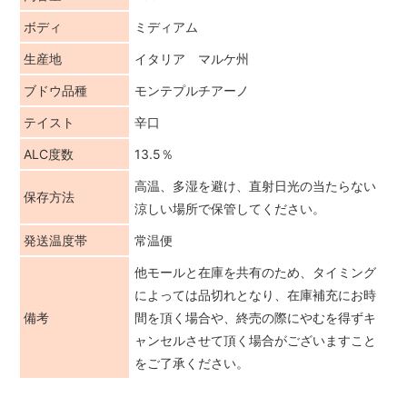
ボディ
ミディアム
生産地
イタリア マルケ州
ブドウ品種
モンテプルチアーノ
テイスト
辛口
ALC度数
13.5％
高温、多湿を避け、直射日光の当たらない
保存方法
涼しい場所で保管してください。
発送温度帯
常温便
他モールと在庫を共有のため、タイミング
によっては品切れとなり、在庫補充にお時
備考
間を頂く場合や、終売の際にやむを得ずキ
ャンセルさせて頂く場合がございますこと
をご了承ください。