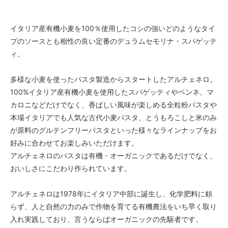
イタリア産有機小麦を100％使用したコシの強いどのようなタイ
プのソースとも相性の良い定番のデュラムセモリナ・スパゲッテ
ィ。
多様な小麦を使ったパスタ製造からスタートしたアルチェネロ。
100%イタリア産有機小麦を使用したスバゲッティやペンネ、マ
カロニなどだけでなく、香ばしい風味が楽しめる全粒粉パスタや
本場イタリアでも人気な古代小麦パスタ、とうもろこしと米のみ
が原料のグルテンフリーパスタといった様々なラインナップをお
好みに合わせてお楽しみいただけます。
アルチェネロのパスタは有機・オーガニックであるだけでなく、
おいしさにこだわり作られています。
アルチェネロは1978年にイタリア中部に誕生し、化学肥料に頼
らず、人と自然の力のみで作物を育てる有機農法をいち早く取り
入れ実践しており、言うならばオーガニックの先駆者です。