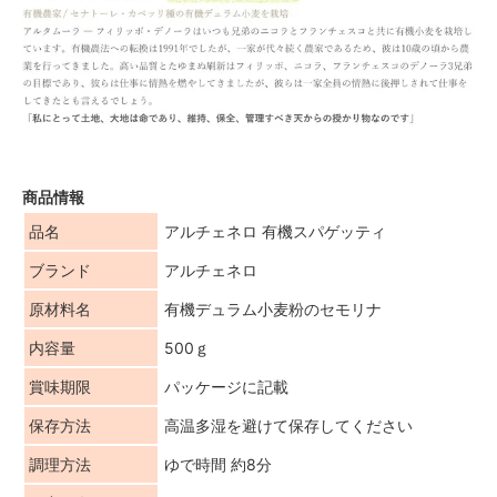
商品情報
品名
アルチェネロ 有機スパゲッティ
ブランド
アルチェネロ
原材料名
有機デュラム小麦粉のセモリナ
内容量
500ｇ
賞味期限
パッケージに記載
保存方法
高温多湿を避けて保存してください
調理方法
ゆで時間 約8分