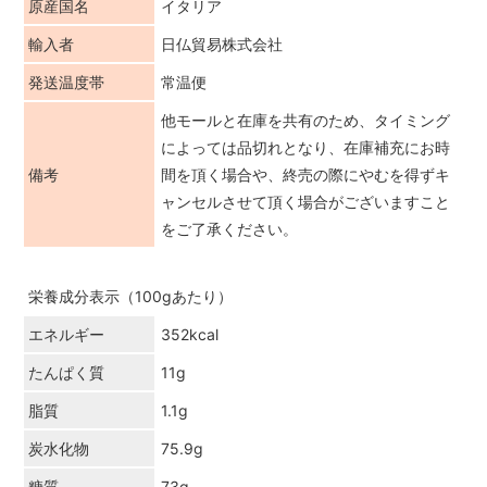
原産国名
イタリア
輸入者
日仏貿易株式会社
発送温度帯
常温便
他モールと在庫を共有のため、タイミング
によっては品切れとなり、在庫補充にお時
備考
間を頂く場合や、終売の際にやむを得ずキ
ャンセルさせて頂く場合がございますこと
をご了承ください。
栄養成分表示（100gあたり）
エネルギー
352kcal
たんぱく質
11g
脂質
1.1g
炭水化物
75.9g
糖質
73g