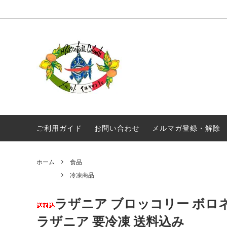
オリジナル商品
真夜中のスパゲティ
毎月届く！定期便 イルキャンティドレッ
ギフト
ギリシ
シング 380g
ワイン
常温商品
食品
メール便配送
ご利用ガイド
お問い合わせ
メルマガ登録・解除
ホーム
食品
冷凍商品
ラザニア ブロッコリー ボロネー
ラザニア 要冷凍 送料込み