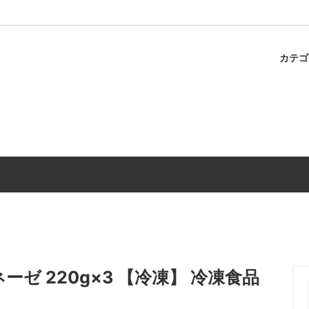
カテ
ャのスパゲティ
パスタ
冷蔵商品
調味料
ゼ 220g×3 【冷凍】 冷凍食品