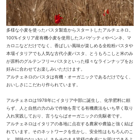
多様な小麦を使ったパスタ製造からスタートしたアルチェネロ。
100%イタリア産有機小麦を使用したスバゲッティやペンネ、マ
カロニなどだけでなく、香ばしい風味が楽しめる全粒粉パスタや
本場イタリアでも人気な古代小麦パスタ、とうもろこしと米のみ
が原料のグルテンフリーパスタといった様々なラインナップをお
好みに合わせてお楽しみいただけます。
アルチェネロのパスタは有機・オーガニックであるだけでなく、
おいしさにこだわり作られています。
アルチェネロは1978年にイタリア中部に誕生し、化学肥料に頼
らず、人と自然の力のみで作物を育てる有機農法をいち早く取り
入れ実践しており、言うならばオーガニックの先駆者です。
アルチェネロはイタリアの各地に点在する農家や農協と強く結ば
れています。そのネットワークを生かし、安全性はもちろんのこ
と、雑味のないおいしさをそのまま皆様の食卓にお届けできるよ