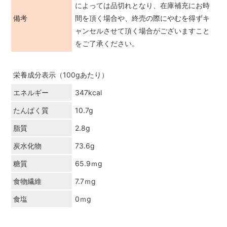
によっては品切れとなり、在庫補充にお時
備考
間を頂く場合や、終売の際にやむを得ずキ
ャンセルさせて頂く場合がございますこと
をご了承ください。
栄養成分表示（100gあたり）
エネルギー
347kcal
たんぱく質
10.7g
脂質
2.8g
炭水化物
73.6g
糖質
65.9ｍg
食物繊維
7.7ｍg
食塩
0ｍg