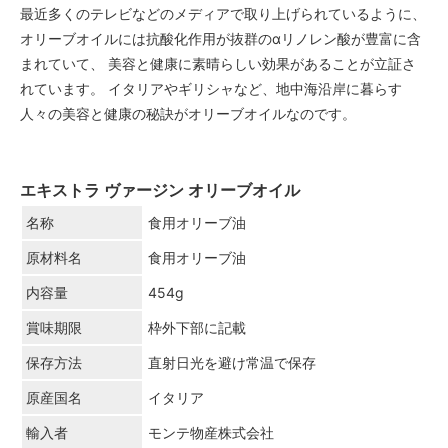
最近多くのテレビなどのメディアで取り上げられているように、
オリーブオイルには抗酸化作用が抜群のαリノレン酸が豊富に含
まれていて、 美容と健康に素晴らしい効果があることが立証さ
れています。 イタリアやギリシャなど、地中海沿岸に暮らす
人々の美容と健康の秘訣がオリーブオイルなのです。
エキストラ ヴァージン オリーブオイル
名称
食用オリーブ油
原材料名
食用オリーブ油
内容量
454g
賞味期限
枠外下部に記載
保存方法
直射日光を避け常温で保存
原産国名
イタリア
輸入者
モンテ物産株式会社