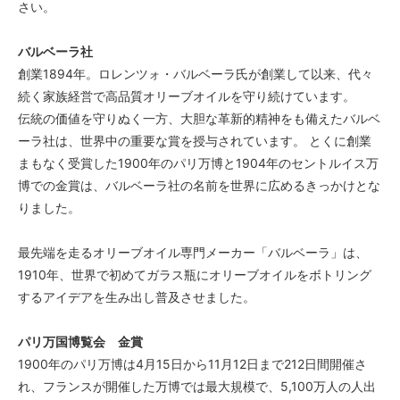
さい。
バルベーラ社
創業1894年。ロレンツォ・バルベーラ氏が創業して以来、代々
続く家族経営で高品質オリーブオイルを守り続けています。
伝統の価値を守りぬく一方、大胆な革新的精神をも備えたバルベ
ーラ社は、世界中の重要な賞を授与されています。 とくに創業
まもなく受賞した1900年のパリ万博と1904年のセントルイス万
博での金賞は、バルベーラ社の名前を世界に広めるきっかけとな
りました。
最先端を走るオリーブオイル専門メーカー「バルベーラ」は、
1910年、世界で初めてガラス瓶にオリーブオイルをボトリング
するアイデアを生み出し普及させました。
パリ万国博覧会 金賞
1900年のパリ万博は4月15日から11月12日まで212日間開催さ
れ、フランスが開催した万博では最大規模で、5,100万人の人出