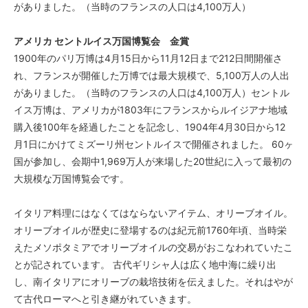
がありました。（当時のフランスの人口は4,100万人）
アメリカ セントルイス万国博覧会 金賞
1900年のパリ万博は4月15日から11月12日まで212日間開催さ
れ、フランスが開催した万博では最大規模で、5,100万人の人出
がありました。（当時のフランスの人口は4,100万人）セントル
イス万博は、アメリカが1803年にフランスからルイジアナ地域
購入後100年を経過したことを記念し、1904年4月30日から12
月1日にかけてミズーリ州セントルイスで開催されました。 60ヶ
国が参加し、会期中1,969万人が来場した20世紀に入って最初の
大規模な万国博覧会です。
イタリア料理にはなくてはならないアイテム、オリーブオイル。
オリーブオイルが歴史に登場するのは紀元前1760年頃、当時栄
えたメソポタミアでオリーブオイルの交易がおこなわれていたこ
とが記されています。 古代ギリシャ人は広く地中海に繰り出
し、南イタリアにオリーブの栽培技術を伝えました。それはやが
て古代ローマへと引き継がれていきます。