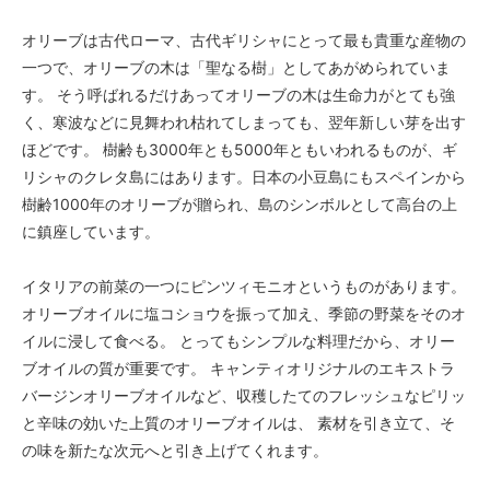
オリーブは古代ローマ、古代ギリシャにとって最も貴重な産物の
一つで、オリーブの木は「聖なる樹」としてあがめられていま
す。 そう呼ばれるだけあってオリーブの木は生命力がとても強
く、寒波などに見舞われ枯れてしまっても、翌年新しい芽を出す
ほどです。 樹齢も3000年とも5000年ともいわれるものが、ギ
リシャのクレタ島にはあります。日本の小豆島にもスペインから
樹齢1000年のオリーブが贈られ、島のシンボルとして高台の上
に鎮座しています。
イタリアの前菜の一つにピンツィモニオというものがあります。
オリーブオイルに塩コショウを振って加え、季節の野菜をそのオ
イルに浸して食べる。 とってもシンプルな料理だから、オリー
ブオイルの質が重要です。 キャンティオリジナルのエキストラ
バージンオリーブオイルなど、収穫したてのフレッシュなピリッ
と辛味の効いた上質のオリーブオイルは、 素材を引き立て、そ
の味を新たな次元へと引き上げてくれます。