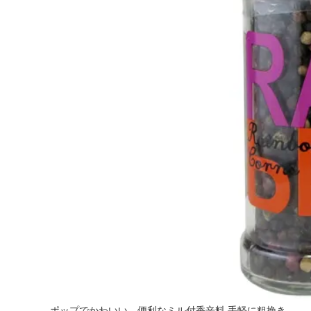
ポップでかわいい、便利なミル付香辛料 手軽に粗挽き