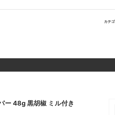
カテ
ャのスパゲティ
パスタ
冷蔵商品
調味料
ー 48g 黒胡椒 ミル付き