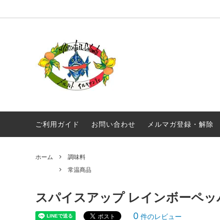
オリジナル商品
真夜中のスパゲティ
毎月届く！定期便 イルキャンティドレッ
ギフト
ギリシ
シング 380g
ワイン
常温商品
食品
メール便配送
ご利用ガイド
お問い合わせ
メルマガ登録・解除
ホーム
調味料
常温商品
スパイスアップ レインボーペッパ
0
件のレビュー