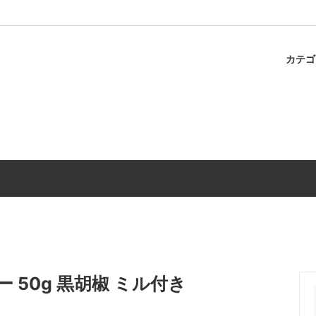
カテ
ャのスパゲティ
パスタ
冷蔵商品
調味料
50g 黒胡椒 ミル付き