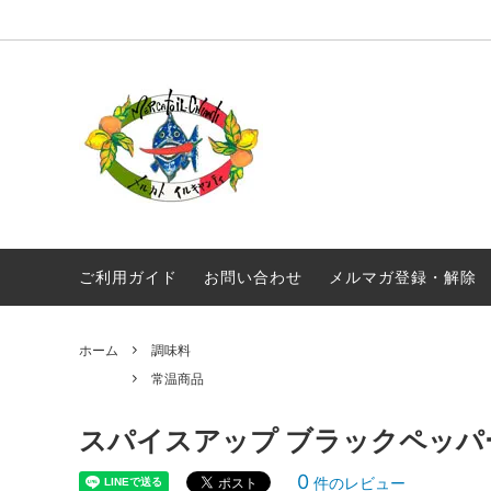
オリジナル商品
真夜中のスパゲティ
毎月届く！定期便 イルキャンティドレッ
ギフト
ギリシ
シング 380g
ワイン
常温商品
食品
メール便配送
ご利用ガイド
お問い合わせ
メルマガ登録・解除
ホーム
調味料
常温商品
スパイスアップ ブラックペッパー 
0
件のレビュー