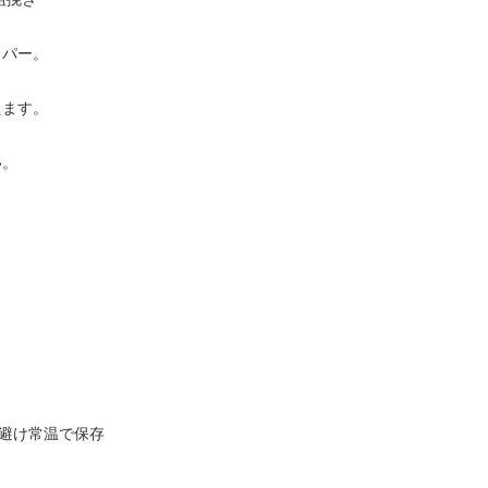
ッパー。
えます。
い。
避け常温で保存