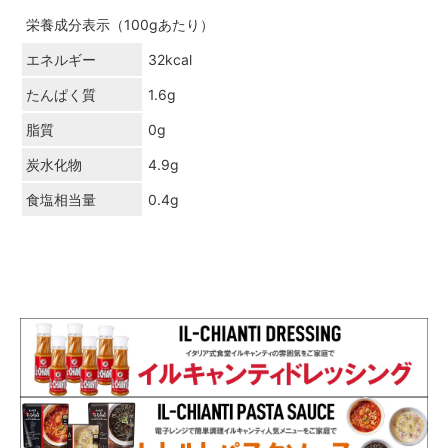
栄養成分表示（100gあたり）
エネルギー
32kcal
たんぱく質
1.6g
脂質
0g
炭水化物
4.9g
食塩相当量
0.4g