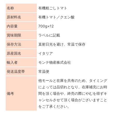
名称
有機粗ごしトマト
原材料名
有機トマト／クエン酸
内容量
700g×12
賞味期限
ラベルに記載
保存方法
直射日光を避け、常温で保存
原産国名
イタリア
輸入者
モンテ物産株式会社
発送温度帯
常温便
他モールと在庫を共有のため、タイミング
によっては品切れとなり、在庫補充にお時
備考
間を頂く場合や、終売の際にやむを得ずキ
ャンセルさせて頂く場合がございますこと
をご了承ください。