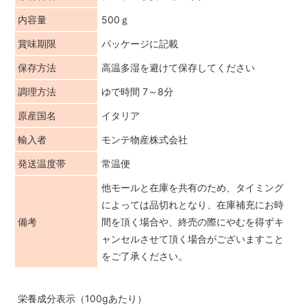
内容量
500ｇ
賞味期限
パッケージに記載
保存方法
高温多湿を避けて保存してください
調理方法
ゆで時間 7～8分
原産国名
イタリア
輸入者
モンテ物産株式会社
発送温度帯
常温便
他モールと在庫を共有のため、タイミング
によっては品切れとなり、在庫補充にお時
備考
間を頂く場合や、終売の際にやむを得ずキ
ャンセルさせて頂く場合がございますこと
をご了承ください。
栄養成分表示（100gあたり）