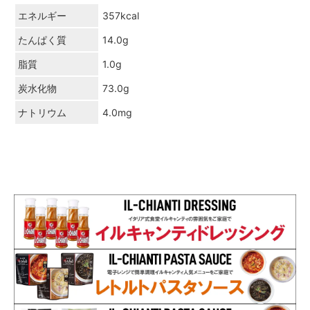
エネルギー
357kcal
たんぱく質
14.0g
脂質
1.0g
炭水化物
73.0g
ナトリウム
4.0mg