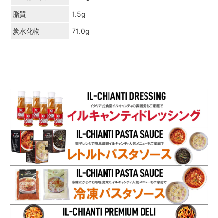
脂質
1.5g
炭水化物
71.0g