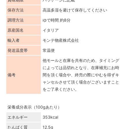
保存方法
高温多湿を避けて保存してください
調理方法
ゆで時間 約8分
原産国名
イタリア
輸入者
モンテ物産株式会社
発送温度帯
常温便
他モールと在庫を共有のため、タイミング
によっては品切れとなり、在庫補充にお時
備考
間を頂く場合や、終売の際にやむを得ずキ
ャンセルさせて頂く場合がございますこと
をご了承ください。
栄養成分表示（100gあたり）
エネルギー
353kcal
たんぱく質
12.5g