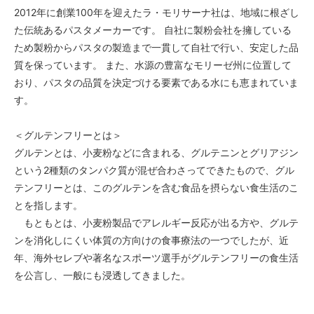
2012年に創業100年を迎えたラ・モリサーナ社は、地域に根ざし
た伝統あるパスタメーカーです。 自社に製粉会社を擁している
ため製粉からパスタの製造まで一貫して自社で行い、安定した品
質を保っています。 また、水源の豊富なモリーゼ州に位置して
おり、パスタの品質を決定づける要素である水にも恵まれていま
す。
＜グルテンフリーとは＞
グルテンとは、小麦粉などに含まれる、グルテニンとグリアジン
という2種類のタンパク質が混ぜ合わさってできたもので、グル
テンフリーとは、このグルテンを含む食品を摂らない食生活のこ
とを指します。
もともとは、小麦粉製品でアレルギー反応が出る方や、グルテ
ンを消化しにくい体質の方向けの食事療法の一つでしたが、近
年、海外セレブや著名なスポーツ選手がグルテンフリーの食生活
を公言し、一般にも浸透してきました。