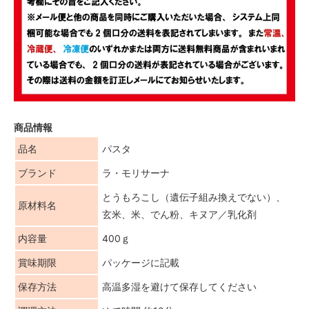
商品情報
品名
パスタ
ブランド
ラ・モリサーナ
とうもろこし（遺伝子組み換えでない）、
原材料名
玄米、米、でん粉、キヌア／乳化剤
内容量
400ｇ
賞味期限
パッケージに記載
保存方法
高温多湿を避けて保存してください