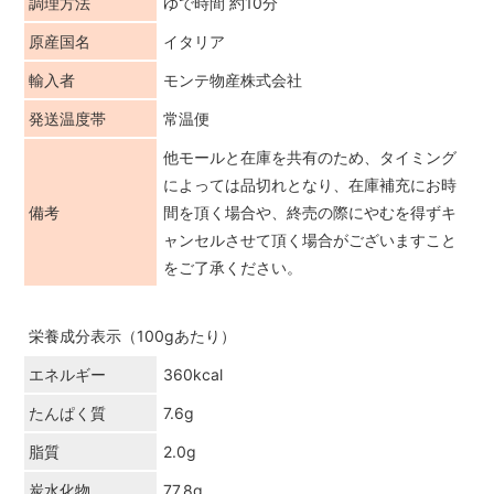
調理方法
ゆで時間 約10分
原産国名
イタリア
輸入者
モンテ物産株式会社
発送温度帯
常温便
他モールと在庫を共有のため、タイミング
によっては品切れとなり、在庫補充にお時
備考
間を頂く場合や、終売の際にやむを得ずキ
ャンセルさせて頂く場合がございますこと
をご了承ください。
栄養成分表示（100gあたり）
エネルギー
360kcal
たんぱく質
7.6g
脂質
2.0g
炭水化物
77.8g