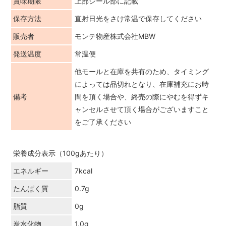
賞味期限
上部シール部に記載
保存方法
直射日光をさけ常温で保存してください
販売者
モンテ物産株式会社MBW
発送温度
常温便
他モールと在庫を共有のため、タイミング
によっては品切れとなり、在庫補充にお時
備考
間を頂く場合や、終売の際にやむを得ずキ
ャンセルさせて頂く場合がございますこと
をご了承ください
栄養成分表示（100gあたり）
エネルギー
7kcal
たんぱく質
0.7g
脂質
0g
炭水化物
1.0g