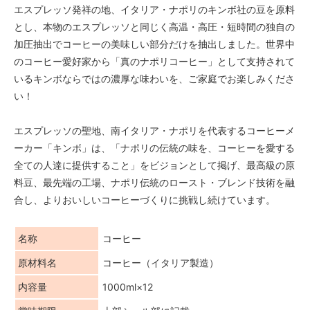
エスプレッソ発祥の地、イタリア・ナポリのキンボ社の豆を原料
とし、本物のエスプレッソと同じく高温・高圧・短時間の独自の
加圧抽出でコーヒーの美味しい部分だけを抽出しました。世界中
のコーヒー愛好家から「真のナポリコーヒー」として支持されて
いるキンボならではの濃厚な味わいを、ご家庭でお楽しみくださ
い！
エスプレッソの聖地、南イタリア・ナポリを代表するコーヒーメ
ーカー「キンボ」は、「ナポリの伝統の味を、コーヒーを愛する
全ての人達に提供すること」をビジョンとして掲げ、最高級の原
料豆、最先端の工場、ナポリ伝統のロースト・ブレンド技術を融
合し、よりおいしいコーヒーづくりに挑戦し続けています。
名称
コーヒー
原材料名
コーヒー（イタリア製造）
内容量
1000ml×12