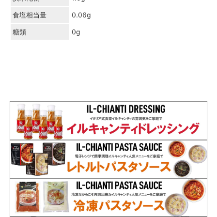
食塩相当量
0.06g
糖類
0g