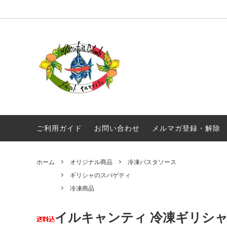
オリジナル商品
真夜中のスパゲティ
毎月届く！定期便 イルキャンティドレッ
ギフト
ギリシ
シング 380g
ワイン
常温商品
食品
メール便配送
ご利用ガイド
お問い合わせ
メルマガ登録・解除
ホーム
オリジナル商品
冷凍パスタソース
ギリシャのスパゲティ
冷凍商品
イルキャンティ 冷凍ギリシャ