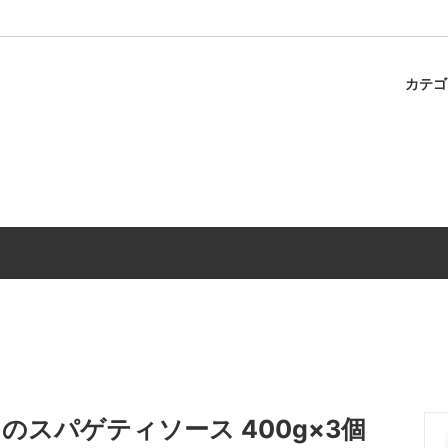
カテ
ャのスパゲティ
パスタ
冷蔵商品
調味料
のスパゲティソース 400g×3個