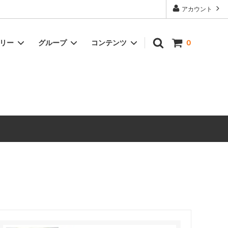
アカウント
ゴリー
グループ
コンテンツ
0
ドリンク
冷凍商品
オイル