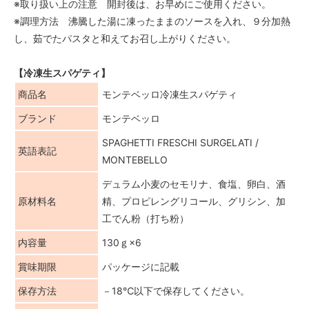
※取り扱い上の注意 開封後は、お早めにご使用ください。
※調理方法 沸騰した湯に凍ったままのソースを入れ、９分加熱
し、茹でたパスタと和えてお召し上がりください。
【冷凍生スパゲティ】
商品名
モンテベッロ冷凍生スパゲティ
ブランド
モンテベッロ
SPAGHETTI FRESCHI SURGELATI /
英語表記
MONTEBELLO
デュラム小麦のセモリナ、食塩、卵白、酒
原材料名
精、プロピレングリコール、グリシン、加
工でん粉（打ち粉）
内容量
130ｇ×6
賞味期限
パッケージに記載
保存方法
－18℃以下で保存してください。