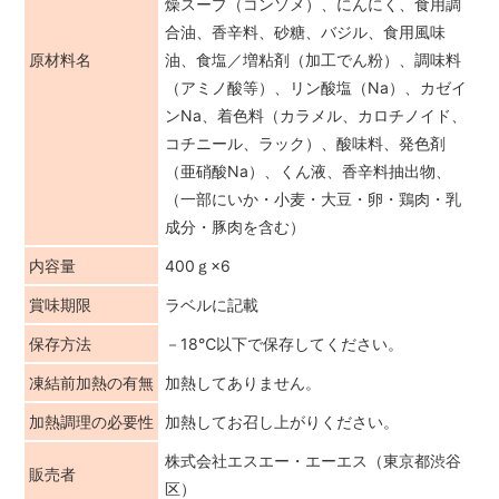
燥スープ（コンソメ）、にんにく、食用調
合油、香辛料、砂糖、バジル、食用風味
原材料名
油、食塩／増粘剤（加工でん粉）、調味料
（アミノ酸等）、リン酸塩（Na）、カゼイ
ンNa、着色料（カラメル、カロチノイド、
コチニール、ラック）、酸味料、発色剤
（亜硝酸Na）、くん液、香辛料抽出物、
（一部にいか・小麦・大豆・卵・鶏肉・乳
成分・豚肉を含む）
内容量
400ｇ×6
賞味期限
ラベルに記載
保存方法
－18℃以下で保存してください。
凍結前加熱の有無
加熱してありません。
加熱調理の必要性
加熱してお召し上がりください。
株式会社エスエー・エーエス（東京都渋谷
販売者
区）