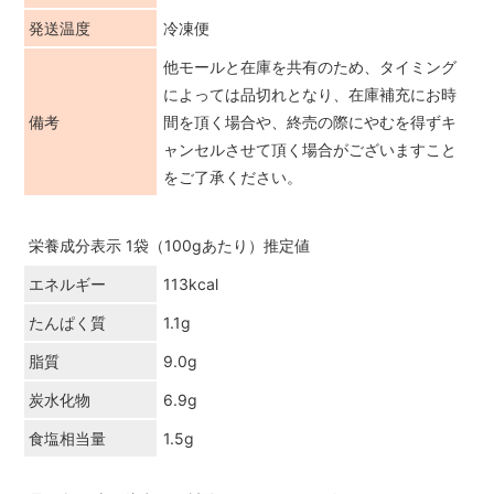
発送温度
冷凍便
他モールと在庫を共有のため、タイミング
によっては品切れとなり、在庫補充にお時
備考
間を頂く場合や、終売の際にやむを得ずキ
ャンセルさせて頂く場合がございますこと
をご了承ください。
栄養成分表示 1袋（100gあたり）推定値
エネルギー
113kcal
たんぱく質
1.1g
脂質
9.0g
炭水化物
6.9g
食塩相当量
1.5g