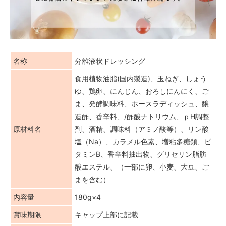
名称
分離液状ドレッシング
食用植物油脂(国内製造)、玉ねぎ、しょう
ゆ、鶏卵、にんじん、おろしにんにく、ご
ま、発酵調味料、ホースラディッシュ、醸
造酢、香辛料、/酢酸ナトリウム、ｐH調整
原材料名
剤、酒精、調味料（アミノ酸等）、リン酸
塩（Na）、カラメル色素、増粘多糖類、ビ
タミンB、香辛料抽出物、グリセリン脂肪
酸エステル、（一部に卵、小麦、大豆、ご
まを含む）
内容量
180g×4
賞味期限
キャップ上部に記載