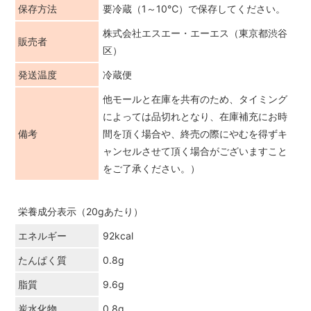
保存方法
要冷蔵（1～10℃）で保存してください。
株式会社エスエー・エーエス（東京都渋谷
販売者
区）
発送温度
冷蔵便
他モールと在庫を共有のため、タイミング
によっては品切れとなり、在庫補充にお時
備考
間を頂く場合や、終売の際にやむを得ずキ
ャンセルさせて頂く場合がございますこと
をご了承ください。）
栄養成分表示（20gあたり）
エネルギー
92kcal
たんぱく質
0.8g
脂質
9.6g
炭水化物
0.8g