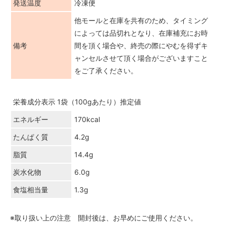
発送温度
冷凍便
他モールと在庫を共有のため、タイミング
によっては品切れとなり、在庫補充にお時
備考
間を頂く場合や、終売の際にやむを得ずキ
ャンセルさせて頂く場合がございますこと
をご了承ください。
栄養成分表示 1袋（100gあたり）推定値
エネルギー
170kcal
たんぱく質
4.2g
脂質
14.4g
炭水化物
6.0g
食塩相当量
1.3g
※取り扱い上の注意 開封後は、お早めにご使用ください。