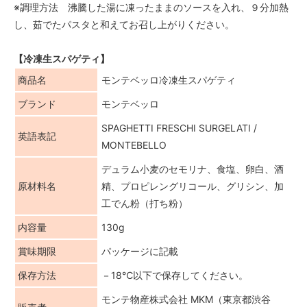
※調理方法 沸騰した湯に凍ったままのソースを入れ、９分加熱
し、茹でたパスタと和えてお召し上がりください。
【冷凍生スパゲティ】
商品名
モンテベッロ冷凍生スパゲティ
ブランド
モンテベッロ
SPAGHETTI FRESCHI SURGELATI /
英語表記
MONTEBELLO
デュラム小麦のセモリナ、食塩、卵白、酒
原材料名
精、プロピレングリコール、グリシン、加
工でん粉（打ち粉）
内容量
130g
賞味期限
パッケージに記載
保存方法
－18℃以下で保存してください。
モンテ物産株式会社 MKM（東京都渋谷