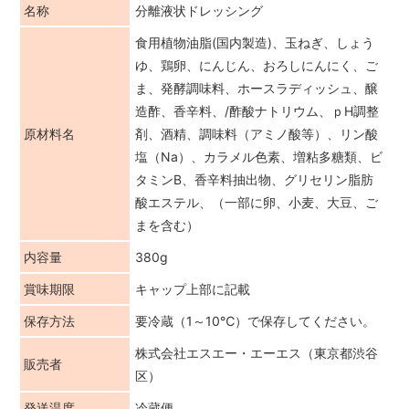
名称
分離液状ドレッシング
食用植物油脂(国内製造)、玉ねぎ、しょう
ゆ、鶏卵、にんじん、おろしにんにく、ご
ま、発酵調味料、ホースラディッシュ、醸
造酢、香辛料、/酢酸ナトリウム、ｐH調整
原材料名
剤、酒精、調味料（アミノ酸等）、リン酸
塩（Na）、カラメル色素、増粘多糖類、ビ
タミンB、香辛料抽出物、グリセリン脂肪
酸エステル、（一部に卵、小麦、大豆、ご
まを含む）
内容量
380g
賞味期限
キャップ上部に記載
保存方法
要冷蔵（1～10℃）で保存してください。
株式会社エスエー・エーエス（東京都渋谷
販売者
区）
発送温度
冷蔵便