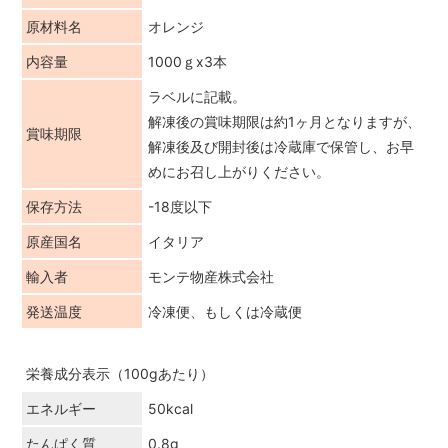
原材料名
オレンジ
内容量
1000ｇx3本
ラベルに記載。
解凍後の賞味期限は約1ヶ月となりますが、
賞味期限
解凍後及び開封後は冷蔵庫で保管し、お早
めにお召し上がりください。
保存方法
-18度以下
原産国名
イタリア
輸入者
モンテ物産株式会社
発送温度
冷凍便、もしくは冷蔵便
栄養成分表示（100gあたり）
エネルギー
50kcal
たんぱく質
0.8g