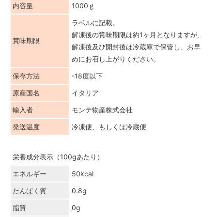
内容量
1000ｇ
ラベルに記載。
解凍後の賞味期限は約1ヶ月となりますが、
賞味期限
解凍後及び開封後は冷蔵庫で保管し、お早
めにお召し上がりください。
保存方法
-18度以下
原産国名
イタリア
輸入者
モンテ物産株式会社
発送温度
冷凍便、もしくは冷蔵便
栄養成分表示（100gあたり）
エネルギー
50kcal
たんぱく質
0.8g
脂質
0g