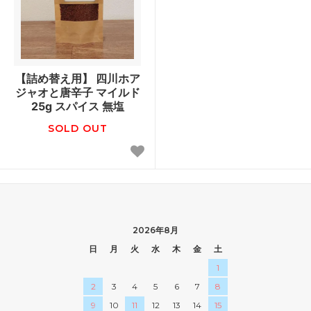
【詰め替え用】 四川ホア
ジャオと唐辛子 マイルド
25g スパイス 無塩
SOLD OUT
2026年8月
日
月
火
水
木
金
土
1
2
3
4
5
6
7
8
9
10
11
12
13
14
15