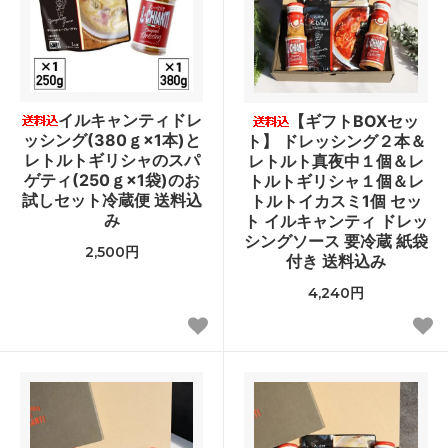
イルキャンティドレ
【ギフトBOXセッ
ッシング(380ｇ×1本)と
ト】 ドレッシング２本＆
レトルトギリシャのスパ
レトルト真夜中１個＆レ
ゲティ(250ｇ×1袋)のお
トルトギリシャ１個＆レ
試しセット冷蔵便 送料込
トルトイカスミ1個 セッ
み
ト イルキャンティ ドレッ
シングソース 要冷蔵 紙袋
2,500円
付き 送料込み
4,240円