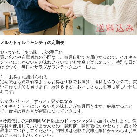
メルカトイルキャンティの定期便
1.いつでも「あの味」がお手元に
買い忘れや在庫切れの心配なし。毎月自動でお届けするので、イルキャ
ンティにしかないあの味わいをいつでも食卓で楽しめます。特別な日だ
けでなく、毎日のサラダがワンランク上の一皿に。
2.「 お得」に続けられる
定期便なら通常価格よりもお得な価格でお届け。送料も込みなので、買
いに行く手間も省けます。続けるほど、おいしさもお財布も嬉しい仕組
みです。
3.食卓がもっと「ずっと」豊かになる
イルキャンティにしかないあの味わいが毎月届きます。継続すること
で、食卓の豊かさが習慣になっていきます。
※冷蔵便にて保存期間60日以上のドレッシングをお届けいたします。保
存料を使用しておりませんため、開封前、開封後にかかわらず、必ず冷
蔵庫にて保存してください。開封後は記載の賞味期限にかかわらずお早
めにお召し上がりください。