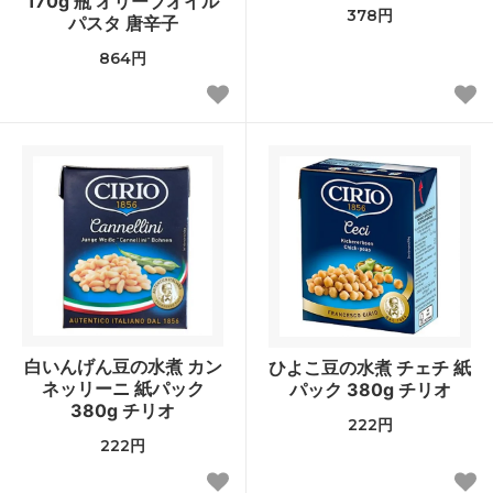
170g 瓶 オリーブオイル
378円
パスタ 唐辛子
864円
白いんげん豆の水煮 カン
ひよこ豆の水煮 チェチ 紙
ネッリーニ 紙パック
パック 380g チリオ
380g チリオ
222円
222円