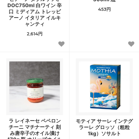
DOC750ml 白ワイン 辛
453円
口 ミディアム トレッビ
アーノ イタリア イルキ
ャンティ
2,614円
ラ レイネーセ ペペロン
モティア サーレ インテグ
チーニ マチナーティ 刻
ラーレ グロッソ（粗粒
み唐辛子のオイル漬け
1kg）ソサルト